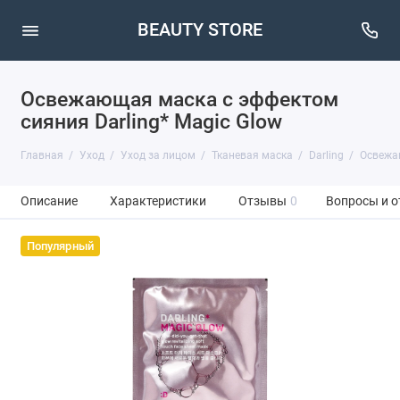
BEAUTY STORE
Освежающая маска с эффектом
сияния Darling* Magic Glow
Главная
Уход
Уход за лицом
Тканевая маска
Darling
Освежаю
Описание
Характеристики
Отзывы
0
Вопросы и о
Популярный