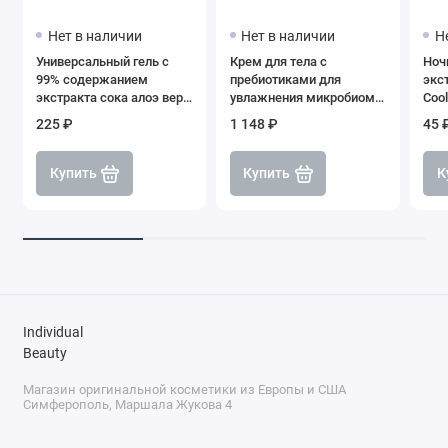
Нет в наличии
Нет в наличии
Н
Универсальный гель с
Крем для тела с
Ноч
99% содержанием
пребиотиками для
экс
экстракта сока алоэ вера
увлажнения микробиом
Cool
Holika Holika Aloe 99%
кожи, SHIK
Pump
225 ₽
1 148 ₽
45 
Soothing Gel, 55 мл
мл
Купить
Купить
К
Individual
Beauty
Магазин оригинальной косметики из Европы и США
Симферополь, Маршала Жукова 4