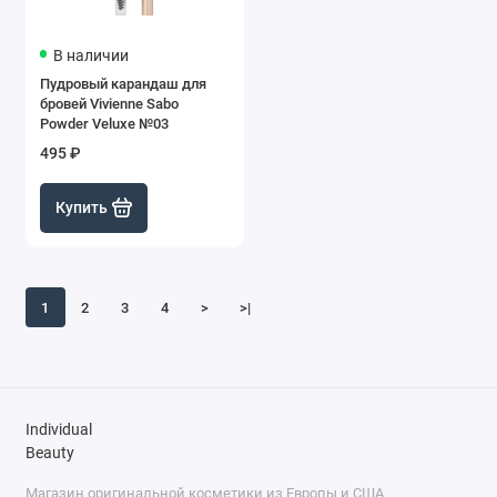
В наличии
Пудровый карандаш для
бровей Vivienne Sabo
Powder Veluxe №03
495 ₽
Купить
1
2
3
4
>
>|
Individual
Beauty
Магазин оригинальной косметики из Европы и США