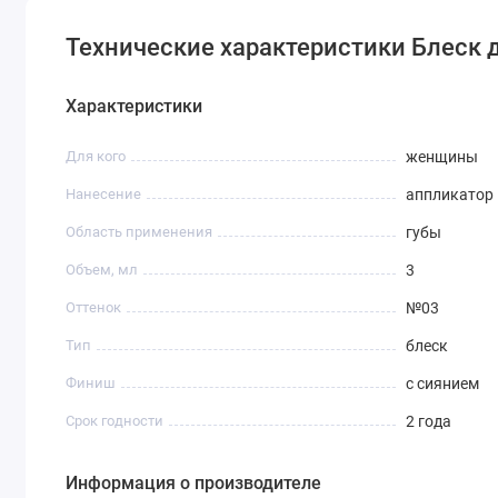
Технические характеристики Блеск дл
Характеристики
Для кого
женщины
Нанесение
аппликатор
Область применения
губы
Объем, мл
3
Оттенок
№03
Тип
блеск
Финиш
с сиянием
Срок годности
2 года
Информация о производителе