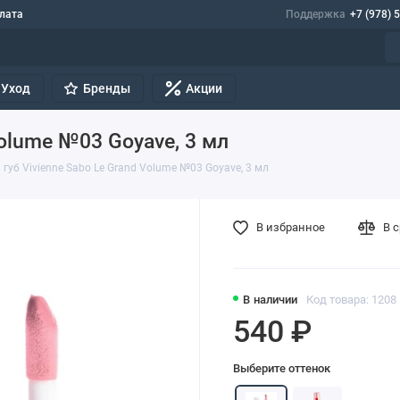
лата
Поддержка
+7 (978) 
Уход
Бренды
Акции
Volume №03 Goyave, 3 мл
 губ Vivienne Sabo Le Grand Volume №03 Goyave, 3 мл
В избранное
В 
В наличии
Код товара: 1208
540 ₽
Выберите оттенок