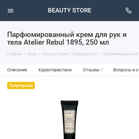
BEAUTY STORE
Парфюмированный крем для рук и
тела Atelier Rebul 1895, 250 мл
Главная
Уход
Уход за телом
Крем для рук
Парфюмированный кре
Описание
Характеристики
Отзывы
0
Вопросы и о
Популярный