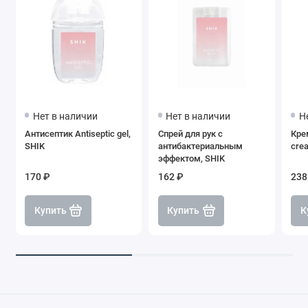
Нет в наличии
Нет в наличии
Н
Антисептик Antiseptic gel,
Спрей для рук с
Кре
SHIK
антибактериальным
cre
эффектом, SHIK
170 ₽
162 ₽
238
Купить
Купить
К