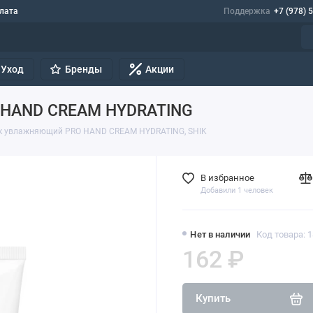
лата
Поддержка
+7 (978) 
Уход
Бренды
Акции
O HAND CREAM HYDRATING
ук увлажняющий PRO HAND CREAM HYDRATING, SHIK
В избранное
Добавили 1 человек
Нет в наличии
Код товара: 
162 ₽
Купить