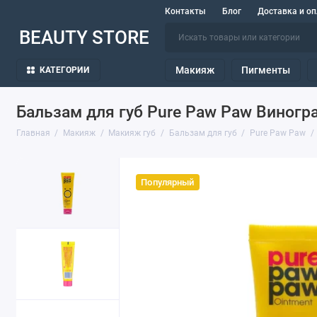
Контакты
Блог
Доставка и оп
BEAUTY STORE
Макияж
Пигменты
КАТЕГОРИИ
Бальзам для губ Pure Paw Paw Виногра
Главная
Макияж
Макияж губ
Бальзам для губ
Pure Paw Paw
Популярный