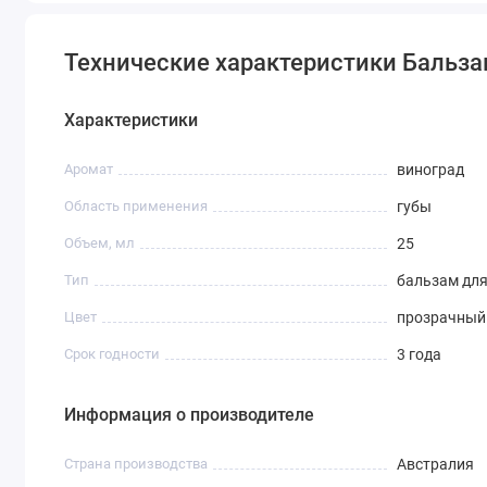
Технические характеристики Бальзам
Характеристики
Аромат
виноград
Область применения
губы
Объем, мл
25
Тип
бальзам для
Цвет
прозрачный
Срок годности
3 года
Информация о производителе
Страна производства
Австралия