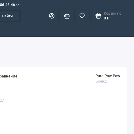
586-46-46
Корзина
0
Найти
0 ₽
Pure Paw Paw
сравнение
Бренд
527