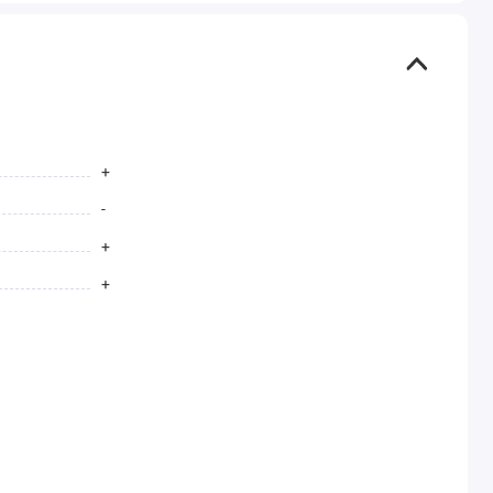
+
-
+
+