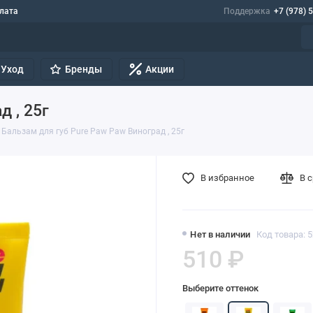
лата
Поддержка
+7 (978) 
Уход
Бренды
Акции
д , 25г
Бальзам для губ Pure Paw Paw Виноград , 25г
В избранное
В 
Нет в наличии
Код товара: 
510 ₽
Выберите оттенок