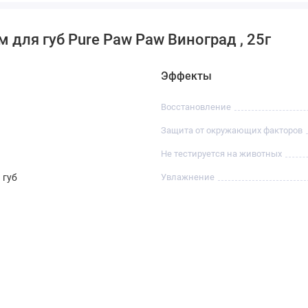
 для губ Pure Paw Paw Виноград , 25г
Эффекты
Восстановление
Защита от окружающих факторов
Не тестируется на животных
 губ
Увлажнение