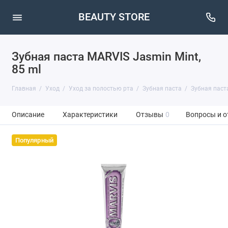
BEAUTY STORE
Зубная паста MARVIS Jasmin Mint,
85 ml
Главная
Уход
Уход за полостью рта
Зубная паста
Зубная паста
Описание
Характеристики
Отзывы
0
Вопросы и о
Популярный