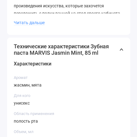
произведения искусства, которые захочется
переложить с полки ванной на стол своего кабинета
или положить в ящик комода.
Читать дальше
Результат:
Удивительно гармоничная комбинация
ароматного жасмина и свежей мяты подарит вам
Технические характеристики Зубная
свежее дыхание и отличное настроение на весь день!
паста MARVIS Jasmin Mint, 85 ml
Характеристики
Страна бренда:
Италия.
Аромат
жасмин, мята
Для кого
унисекс
Область применения
полость рта
Объем, мл