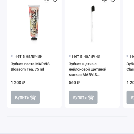
Нет в наличии
Нет в наличии
Н
Зубная паста MARVIS
Зубная щетка с
Зуб
Blossom Tea, 75 ml
нейлоновой щетиной
Clas
мягкая MARVIS
Toothbrush White Soft
1 200 ₽
560 ₽
1 2
Купить
Купить
К