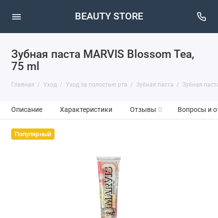
BEAUTY STORE
Зубная паста MARVIS Blossom Tea,
75 ml
Главная
Уход
Уход за полостью рта
Зубная паста
Зубная паста
Описание
Характеристики
Отзывы
0
Вопросы и о
Популярный