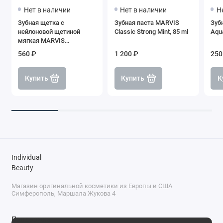
Нет в наличии
Нет в наличии
Н
Зубная щетка с
Зубная паста MARVIS
Зуб
нейлоновой щетиной
Classic Strong Mint, 85 ml
Aqua
мягкая MARVIS
Toothbrush White Soft
560 ₽
1 200 ₽
250
Купить
Купить
К
Individual
Beauty
Магазин оригинальной косметики из Европы и США
Симферополь, Маршала Жукова 4
Поддержка