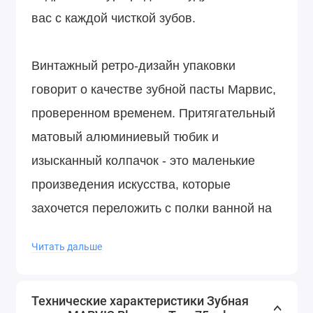
вас с каждой чисткой зубов.
Винтажный ретро-дизайн упаковки
говорит о качестве зубной пасты Марвис,
проверенном временем. Притягательный
матовый алюминиевый тюбик и
изысканный колпачок - это маленькие
произведения искусства, которые
захочется переложить с полки ванной на
стол своего кабинета или положить в
Читать дальше
ящик комода.
Технические характеристики Зубная
Результат:
Зубная паста Марвис