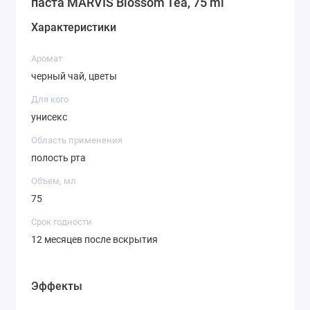
паста MARVIS Blossom Tea, 75 ml
Цветочный Чай подарит вам крепкие
Характеристики
зубы, здоровые десны, свежее дыхание и
Аромат
отличное настроение на весь день!
черный чай, цветы
Для кого
Страна бренда:
Италия.
унисекс
Область применения
полость рта
Объем, мл
75
Срок годности
12 месяцев после вскрытия
Эффекты