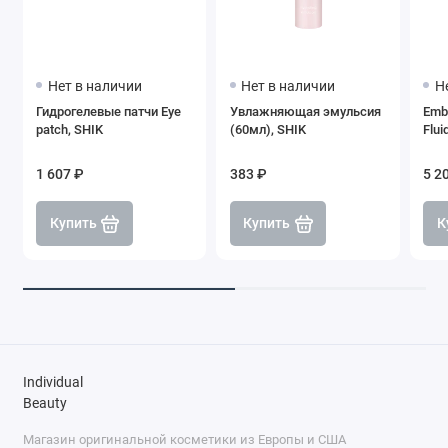
Нет в наличии
Нет в наличии
Н
Гидрогелевые патчи Eye
Увлажняющая эмульсия
Embr
patch, SHIK
(60мл), SHIK
Flui
1 607 ₽
383 ₽
5 2
Купить
Купить
К
Individual
Beauty
Магазин оригинальной косметики из Европы и США