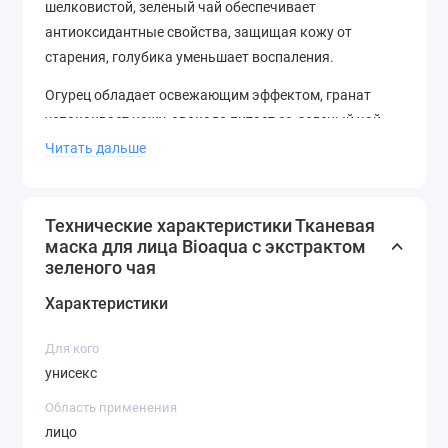
шелковистой, зеленый чай обеспечивает
антиоксидантные свойства, защищая кожу от
старения, голубика уменьшает воспаления.
Огурец обладает освежающим эффектом, гранат
успокаивает кожу, авокадо питает ее, зеленый чай
увлажняет, а голубика успокаивает.
Читать дальше
Bioaqua предлагает тканевую маску в удобной
упаковке по 25 г, что позволяет легко взять ее с
Технические характеристики Тканевая
собой и применять в любое удобное для Вас время.
маска для лица Bioaqua с экстрактом
Попробуйте нашу тканевую маску прямо сейчас и
зеленого чая
ощутите результат после первого использования!
Характеристики
Для кого
унисекс
Область применения
лицо