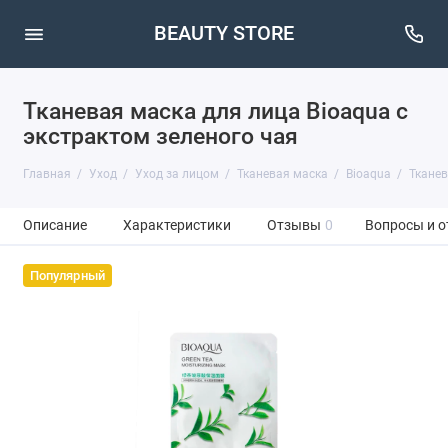
BEAUTY STORE
Тканевая маска для лица Bioaqua с
экстрактом зеленого чая
Главная
Уход
Уход за лицом
Тканевая маска
Bioaqua
Тканев
Описание
Характеристики
Отзывы
0
Вопросы и о
Популярный