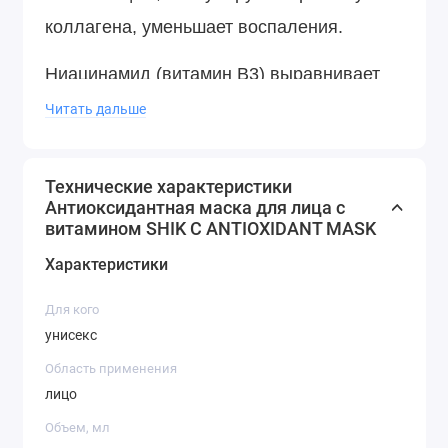
коллагена, уменьшает воспаления.
Ниацинамид (витамин В3) выравнивает
рельеф кожи, способствует уменьшению
Читать дальше
воспалений, сужает поры.
Технические характеристики
Экстракт корня солодки обладает
Антиоксидантная маска для лица с
очищающим и отбеливающим
витамином SHIK C ANTIOXIDANT MASK
действием.
Характеристики
Экстракты листьев зеленого чая
Для кого
унисекс
обладают антиоксидантным и
Область применения
тонизирующим действием, выравнивают
лицо
цвет лица.
Объем, мл