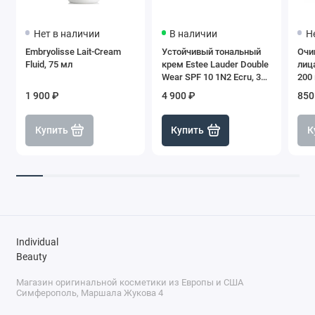
Нет в наличии
В наличии
Н
Embryolisse Lait-Cream
Устойчивый тональный
Очи
Fluid, 75 мл
крем Estee Lauder Double
лиц
Wear SPF 10 1N2 Ecru, 30
200
мл
1 900 ₽
4 900 ₽
850
Купить
Купить
К
Individual
Beauty
Магазин оригинальной косметики из Европы и США
Симферополь, Маршала Жукова 4