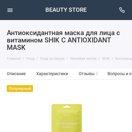
BEAUTY STORE
Антиоксидантная маска для лица с
витамином SHIK C ANTIOXIDANT
MASK
Главная
Уход
Уход за лицом
Тканевая маска
SHIK
Антиокси
Описание
Характеристики
Отзывы
0
Вопросы и о
Популярный