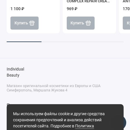
COMPLEX REPAIR CREAM,
ANT
SHIK
SHI
1 100 ₽
969 ₽
170
Купить
Купить
К
Individual
Beauty
Магазин оригинальной косметики из Европы и США
Симферополь, Маршала Жукова 4
Поддержка
Мы используем файлы cookie и другие средства
+7 (978) 586-46-46
сохранения предпочтений и анализа действий
ПН-ПТ: 9:00 - 18:00
посетителей сайта. Подробнее в
Политика
Суббота: 9:00 - 17:00