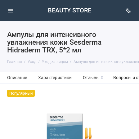
BEAUTY STORE
Ампулы для интенсивного
увлажнения кожи Sesderma
Hidraderm TRX, 5*2 мл
Главная
Уход
Уход за лицом
Ампулы для интенсивного увлажнени
Описание
Характеристики
Отзывы
0
Вопросы и о
Популярный