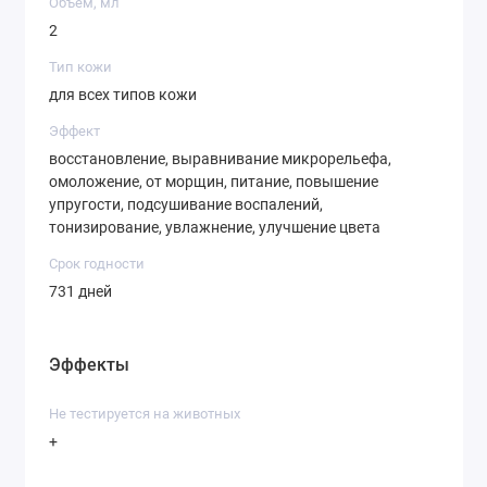
Объем, мл
2
Тип кожи
Способ применения:
для всех типов кожи
Наносить на кожу лица после очищения и
Эффект
тонизирования. Использовать по 1/2 ампулы за раз,
восстановление, выравнивание микрорельефа,
утром и вечером.
омоложение, от морщин, питание, повышение
упругости, подсушивание воспалений,
тонизирование, увлажнение, улучшение цвета
Срок годности
731 дней
Эффекты
Не тестируется на животных
+