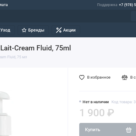
лата
Поддержка
+7 (978) 
Уход
Бренды
Акции
ait-Cream Fluid, 75ml
eam Fluid, 75 мл
В избранное
В 
Нет в наличии
Код товара: 
1 900 ₽
Купить