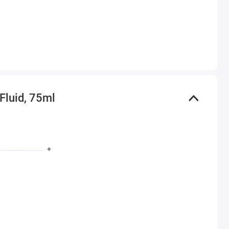
luid, 75ml
+