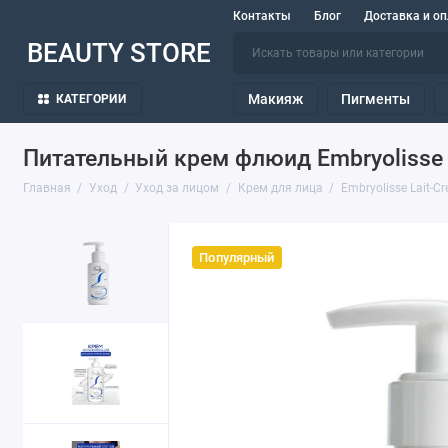
Контакты
Блог
Доставка и оп
BEAUTY STORE
Макияж
Пигменты
КАТЕГОРИИ
Питательный крем флюид Embryolisse L
Главная
Уход
Уход за лицом
Крем для лица
Embryolisse Lait-Cr
Популярный