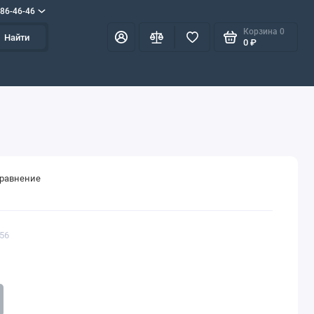
586-46-46
Корзина
0
Найти
0 ₽
сравнение
356