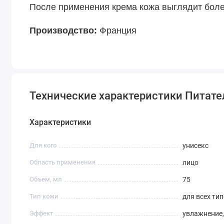
После применения крема кожа выглядит боле
Производство:
Франция
Технические характеристики Питател
Характеристики
Для кого
унисекс
Область применения
лицо
Объем, мл
75
Тип кожи
для всех ти
Эффект
увлажнение,