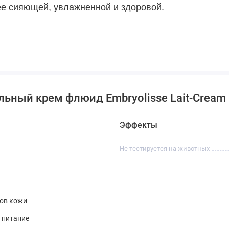
е сияющей, увлажненной и здоровой.
ьный крем флюид Embryolisse Lait-Cream F
Эффекты
Не тестируется на животных
пов кожи
 питание