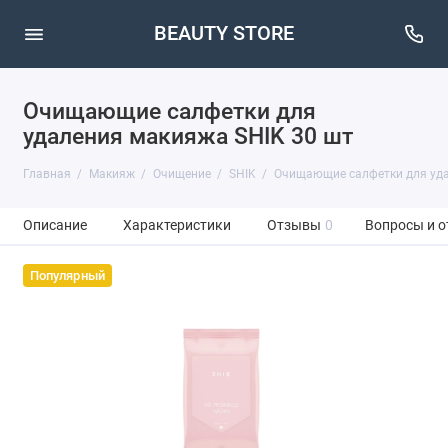
BEAUTY STORE
Очищающие салфетки для
удаления макияжа SHIK 30 шт
Главная
Макияж
Очищение
SHIK
Очищающие салфетки для удал
Описание
Характеристики
Отзывы
0
Вопросы и о
Популярный