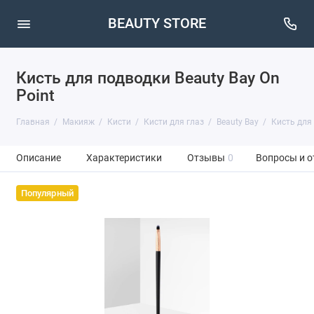
BEAUTY STORE
Кисть для подводки Beauty Bay On
Point
Главная
Макияж
Кисти
Кисти для глаз
Beauty Bay
Кисть для 
Описание
Характеристики
Отзывы
0
Вопросы и о
Популярный