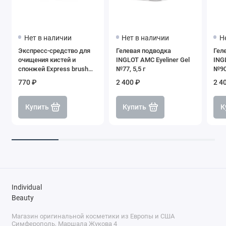
Нет в наличии
Нет в наличии
Н
Экспресс-средство для
Гелевая подводка
Гел
очищения кистей и
INGLOT AMC Eyeliner Gel
ING
спонжей Express brush
№77, 5,5 г
№90,
cleanser, SHIK
770 ₽
2 400 ₽
2 4
Купить
Купить
К
Individual
Beauty
Магазин оригинальной косметики из Европы и США
Симферополь, Маршала Жукова 4