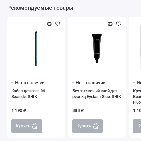
Рекомендуемые товары
Нет в наличии
Нет в наличии
Н
Кайал для глаз 06
Безлатексный клей для
Кре
Seaside, SHIK
ресниц Eyelash Glue, SHIK
Bea
Fluo
1 190 ₽
383 ₽
1 1
Купить
Купить
К