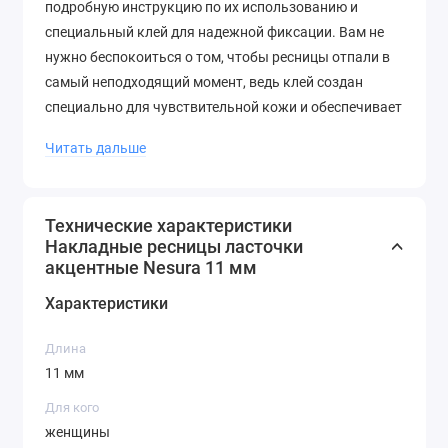
подробную инструкцию по их использованию и
специальный клей для надежной фиксации. Вам не
нужно беспокоиться о том, чтобы ресницы отпали в
самый неподходящий момент, ведь клей создан
специально для чувствительной кожи и обеспечивает
максимально комфортное ношение.
Читать дальше
Акцентные накладные ресницы-ласточки Nesura
изготовлены из высококачественных и безопасных
для здоровья материалов. Они не вызовут
Технические характеристики
Накладные ресницы ласточки
аллергических реакций и неприятных ощущений
акцентные Nesura 11 мм
даже при длительном ношении.
Характеристики
Длина
11 мм
Для кого
женщины