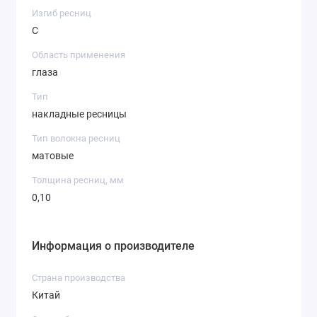
Изгиб ресниц
С
Область применения
глаза
Тип
накладные ресницы
Тип волокна ресниц
матовые
Толщина ресниц, мм
0,10
Информация о производителе
Страна производства
Китай