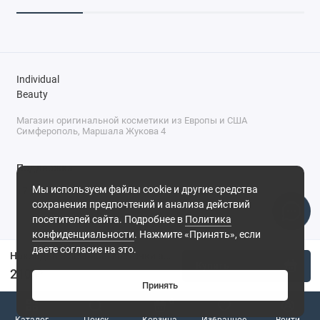
Individual
Beauty
Магазин оригинальной косметики из Европы и США
Симферополь, Маршала Жукова 4
Поддержка
Мы используем файлы cookie и другие средства
+7 (978) 586-46-46
сохранения предпочтений и анализа действий
ПН-ПТ: 9:00 - 18:00
посетителей сайта. Подробнее в
Политика
Суббота: 9:00 - 17:00
конфиденциальности
. Нажмите «Принять», если
Воскресенье: выходной
Симферополь, ул. Маршала Жукова, 4
даете согласие на это.
Накладные ресницы ласточки акцентные Nesura 11 мм
Купить
210 ₽
Принять
0