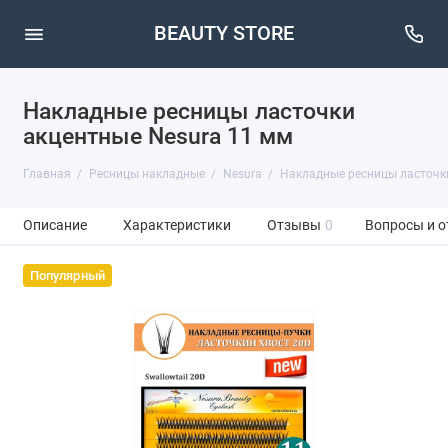
BEAUTY STORE
Накладные ресницы ласточки
акцентные Nesura 11 мм
Главная
Ресницы накладные
Nesura
Накладные ресницы ласточки
Описание
Характеристики
Отзывы
0
Вопросы и о
Популярный