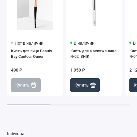
Нет в наличии
В наличии
В
Кисть для лица Beauty
Кисть для макияжа лица
Кис
Bay Contour Queen
№02, SHIK
№04
490 ₽
1 950 ₽
2 1
Купить
Купить
К
Individual