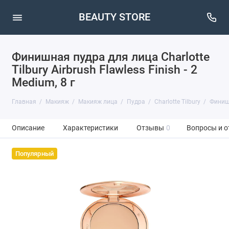
BEAUTY STORE
Финишная пудра для лица Charlotte
Tilbury Airbrush Flawless Finish - 2
Medium, 8 г
Главная
Макияж
Макияж лица
Пудра
Charlotte Tilbury
Финишн
Описание
Характеристики
Отзывы
0
Вопросы и о
Популярный