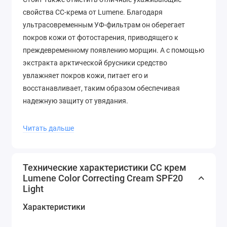
свойства СС-крема от Lumene. Благодаря
ультрасовременным УФ-фильтрам он оберегает
покров кожи от фотостарения, приводящего к
преждевременному появлению морщин. А с помощью
экстракта арктической брусники средство
увлажняет покров кожи, питает его и
восстанавливает, таким образом обеспечивая
надежную защиту от увядания.
Преимущества продукта
Читать дальше
Выравнивает тон, маскирует несовершенства.
Создает ультратонкое покрытие, которое
выглядит естественно.
Технические характеристики CC крем
Lumene Color Correcting Cream SPF20
Устраняет жирный блеск, придает
Light
бархатистость.
Защищает от негативного влияния
Характеристики
ультрафиолета (SPF 20).