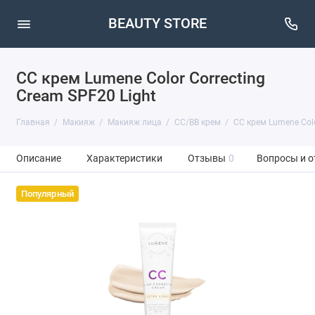
BEAUTY STORE
CC крем Lumene Color Correcting
Cream SPF20 Light
Главная
Макияж
Макияж лица
CC/BB крем
CC крем Lumene Colo
Описание
Характеристики
Отзывы
0
Вопросы и о
Популярный