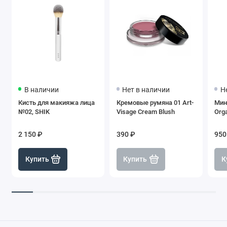
В наличии
Нет в наличии
Н
Кисть для макияжа лица
Кремовые румяна 01 Art-
Мин
№02, SHIK
Visage Cream Blush
Orga
2 150 ₽
390 ₽
950
Купить
Купить
К