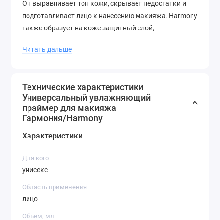
Он выравнивает тон кожи, скрывает недостатки и
подготавливает лицо к нанесению макияжа. Harmony
также образует на коже защитный слой,
предотвращающий сухость и раздражение.
Читать дальше
Удобная упаковка и экономичный расход делают
Harmony идеальным средством для повседневного
использования. Теперь вы можете наслаждаться
Технические характеристики
идеальным и стойким макияжем в любое время и в
Универсальный увлажняющий
любом месте!
праймер для макияжа
Гармония/Harmony
Характеристики
Для кого
унисекс
Область применения
лицо
Объем, мл