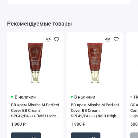
Рекомендуемые товары
В наличии
В наличии
Н
BB-крем Missha M Perfect
BB-крем Missha M Perfect
CC 
Cover BB Cream
Cover BB Cream
Cor
SPF42/PA+++ (№21 Light
SPF42/PA+++ (№13 Bright
Ligh
Beige), 50 мл
Beige), 50 мл
1 900 ₽
1 900 ₽
500