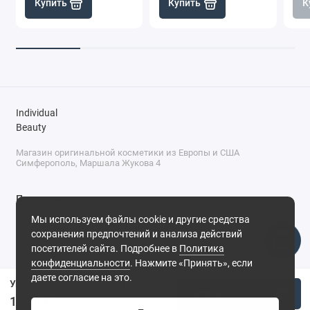
Купить
Купить
К
Individual
Beauty
Магазин оригинальной косметики из Европы и США
Симферополь, Маршала Жукова 4
Поддержка
Мы используем файлы cookie и другие средства
+7 (978) 586-46-46
сохранения предпочтений и анализа действий
ПН-ПТ: 9:00 - 18:00
посетителей сайта. Подробнее в
Политика
Суббота: 9:00 - 17:00
конфиденциальности
. Нажмите «Принять», если
Воскресенье: выходной
Симферополь, ул. Маршала Жукова, 4
даете согласие на это.
Универсальный увлажняющий праймер для макияжа Гармония/Harmony
Купить
1 530 ₽