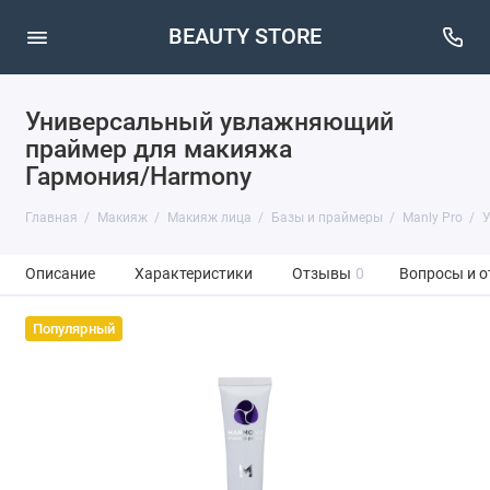
BEAUTY STORE
Универсальный увлажняющий
праймер для макияжа
Гармония/Harmony
Главная
Макияж
Макияж лица
Базы и праймеры
Manly Pro
У
Описание
Характеристики
Отзывы
0
Вопросы и о
Популярный