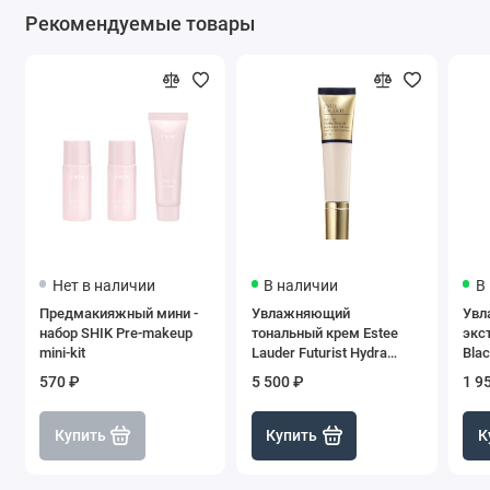
Рекомендуемые товары
Нет в наличии
В наличии
В
Предмакияжный мини -
Увлажняющий
Увл
набор SHIK Pre-makeup
тональный крем Estee
экс
mini-kit
Lauder Futurist Hydra
Blac
Rescue SPF 45 1N2 - Ecru,
SPF 
570 ₽
5 500 ₽
1 9
35 мл
Купить
Купить
К