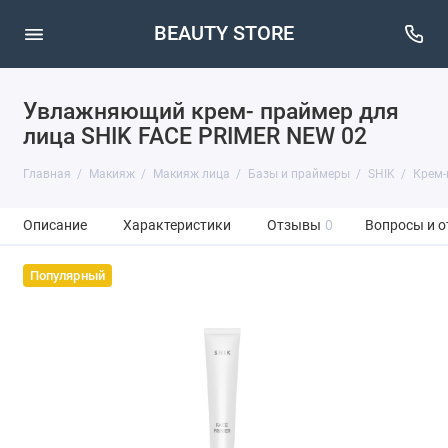
BEAUTY STORE
Увлажняющий крем- праймер для
лица SHIK FACE PRIMER NEW 02
Главная
Макияж
Макияж лица
Базы и праймеры
SHIK
Крем-
Описание
Характеристики
Отзывы
0
Вопросы и о
Популярный