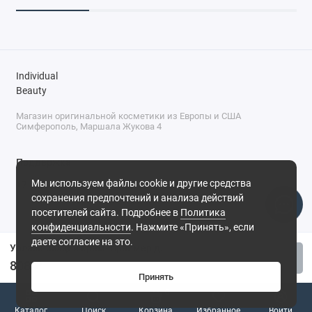
Individual
Beauty
Магазин оригинальной косметики из Европы и США
Симферополь, Маршала Жукова 4
Поддержка
Мы используем файлы cookie и другие средства
+7 (978) 586-46-46
сохранения предпочтений и анализа действий
ПН-ПТ: 9:00 - 18:00
посетителей сайта. Подробнее в
Политика
Суббота: 9:00 - 17:00
конфиденциальности
. Нажмите «Принять», если
Воскресенье: выходной
Симферополь, ул. Маршала Жукова, 4
даете согласие на это.
Увлажняющий крем- праймер для лица SHIK FACE PRIMER NEW 02
Купить
808 ₽
Принять
0
Каталог
Поиск
Корзина
Избранное
Войти