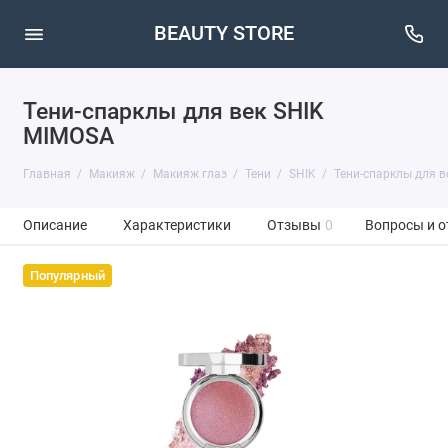
BEAUTY STORE
Тени-спарклы для век SHIK
MIMOSA
Главная
Макияж
Макияж глаз
Тени
SHIK
Тени-спарклы для в
Описание
Характеристики
Отзывы
0
Вопросы и о
Популярный