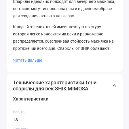
Спарклы идеально подходят для вечернего макияжа,
но также могут использоваться и в дневном образе
для создания акцента на глазах.
Каждый оттенок теней имеет нежную текстуру,
которая легко наносится на веки и равномерно
распределяется, обеспечивая стойкость макияжа на
протяжении всего дня. Спарклы от SHIK обладают
высокой пигментацией, благодаря чему даже один
Читать дальше
слой теней будет достаточно ярким и насыщенным.
Продукт представлен в удобной упаковке с
магнитным замком, что позволяет сохранить
Технические характеристики Тени-
спарклы для век SHIK MIMOSA
свежесть теней и предотвратить их рассыпание.
Кроме того, тени-спарклы имеют компактный размер,
Характеристики
что делает их идеальным вариантом для путешествий
или ношения в косметичке.
Вес, гр
1,8
Для кого