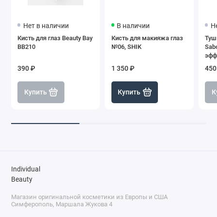
Нет в наличии
В наличии
Н
Кисть для глаз Beauty Bay
Кисть для макияжа глаз
Туш
BB210
№06, SHIK
Sab
эфф
Чер
390 ₽
1 350 ₽
450
Купить
Купить
К
Individual
Beauty
Магазин оригинальной косметики из Европы и США
Симферополь, Маршала Жукова 4