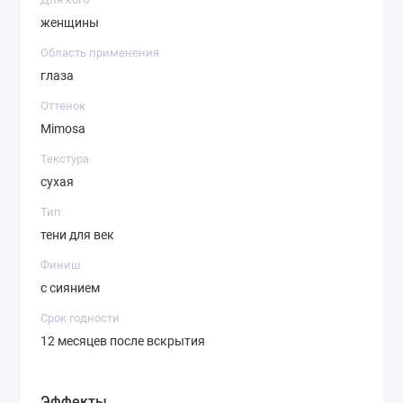
женщины
Область применения
глаза
Оттенок
Mimosa
Текстура
сухая
Тип
тени для век
Финиш
с сиянием
Срок годности
12 месяцев после вскрытия
Эффекты