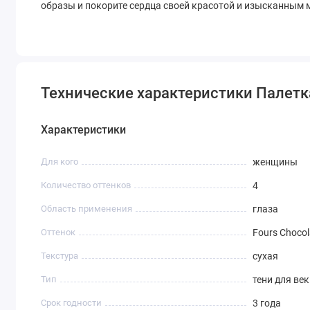
образы и покорите сердца своей красотой и изысканным
Технические характеристики Палетка т
Характеристики
Для кого
женщины
Количество оттенков
4
Область применения
глаза
Оттенок
Fours Chocol
Текстура
сухая
Тип
тени для век
Срок годности
3 года