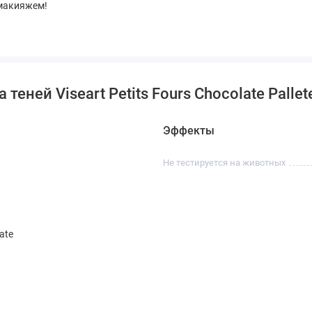
 макияжем!
еней Viseart Petits Fours Chocolate Pallet
Эффекты
Не тестируется на животных
ate