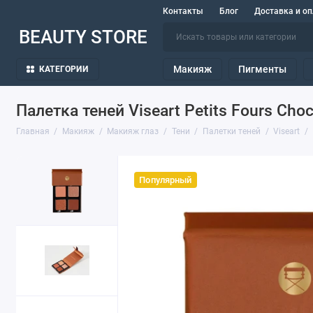
Контакты
Блог
Доставка и оп
BEAUTY STORE
Макияж
Пигменты
КАТЕГОРИИ
Палетка теней Viseart Petits Fours Choc
Главная
Макияж
Макияж глаз
Тени
Палетки теней
Viseart
Популярный