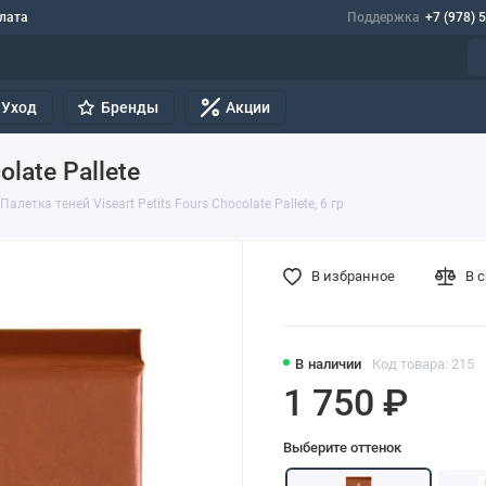
лата
Поддержка
+7 (978) 
Уход
Бренды
Акции
olate Pallete
Палетка теней Viseart Petits Fours Chocolate Pallete, 6 гр
В избранное
В 
В наличии
Код товара: 215
1 750 ₽
Выберите оттенок