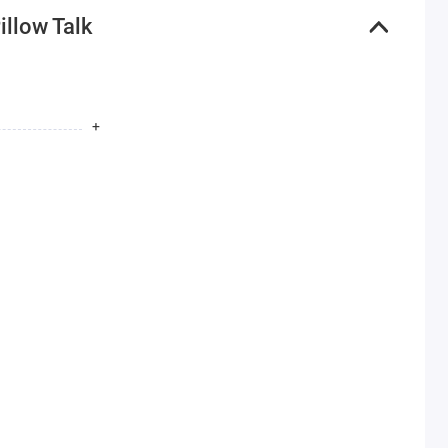
llow Talk
+