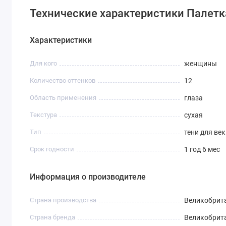
Технические характеристики Палетка те
Характеристики
Для кого
женщины
Количество оттенков
12
Область применения
глаза
Текстура
сухая
Тип
тени для век
Срок годности
1 год 6 мес
Информация о производителе
Страна производства
Великобрит
Страна бренда
Великобрит