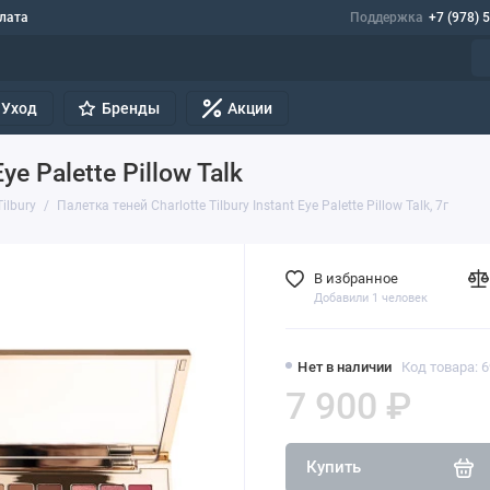
лата
Поддержка
+7 (978) 
Уход
Бренды
Акции
ye Palette Pillow Talk
Tilbury
Палетка теней Charlotte Tilbury Instant Eye Palette Pillow Talk, 7г
В избранное
Добавили 1 человек
Нет в наличии
Код товара: 
7 900 ₽
Купить