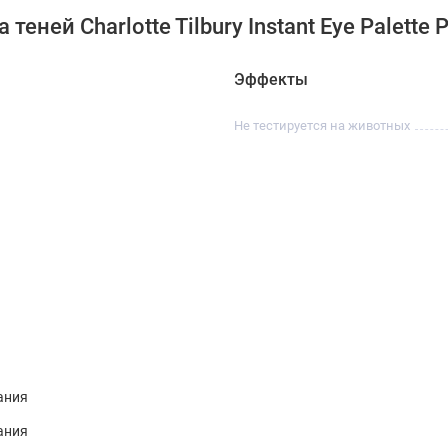
ней Charlotte Tilbury Instant Eye Palette Pi
Эффекты
Не тестируется на животных
ания
ания