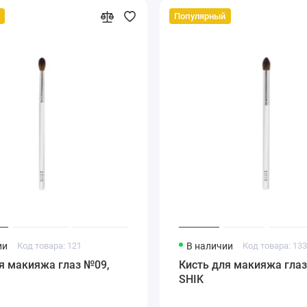
Популярный
ии
Код товара: 121
В наличии
Код товара: 13
я макияжа глаз №09,
Кисть для макияжа глаз
SHIK