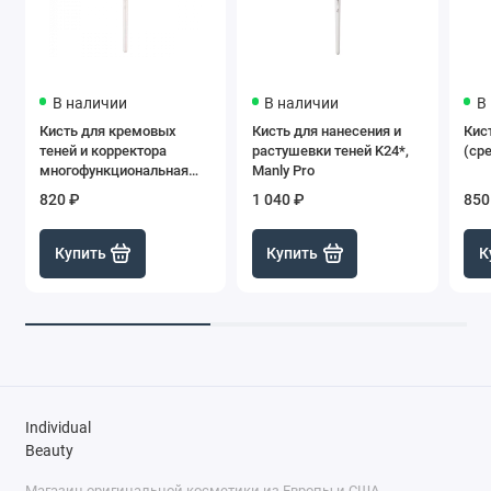
В наличии
В наличии
В
Кисть для кремовых
Кисть для нанесения и
Кис
теней и корректора
растушевки теней K24*,
(сре
многофункциональная
Manly Pro
K103*, Manly Pro
820 ₽
1 040 ₽
850
Купить
Купить
К
Individual
Beauty
Магазин оригинальной косметики из Европы и США