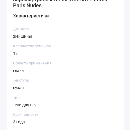
Paris Nudes
Характеристики
Для кого
женщины
Количество оттенков
12
Область применения
глаза
Текстура
сухая
Тип
тени для век
Срок годности
3 года