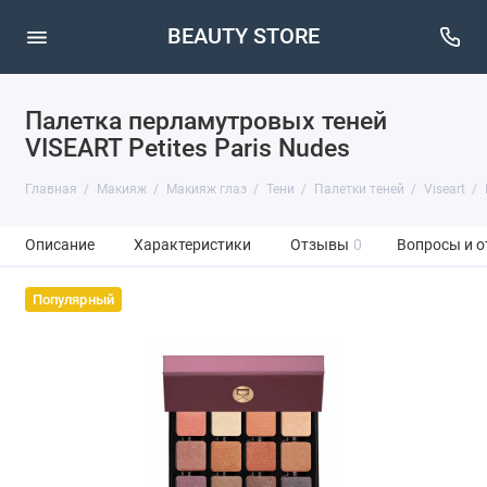
BEAUTY STORE
Палетка перламутровых теней
VISEART Petites Paris Nudes
Главная
Макияж
Макияж глаз
Тени
Палетки теней
Viseart
Описание
Характеристики
Отзывы
0
Вопросы и о
Популярный