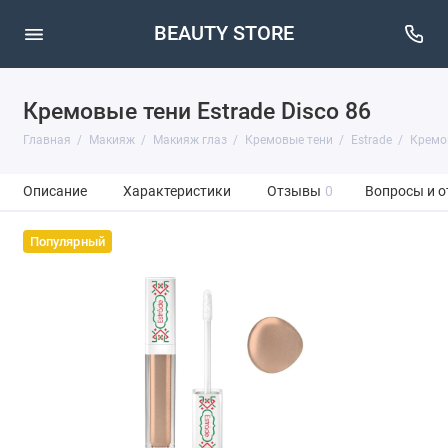
BEAUTY STORE
Кремовые тени Estrade Disco 86
Главная
Макияж
Макияж глаз
Кремовые тени
Estrade
Кремов
Описание
Характеристики
Отзывы
0
Вопросы и о
Популярный