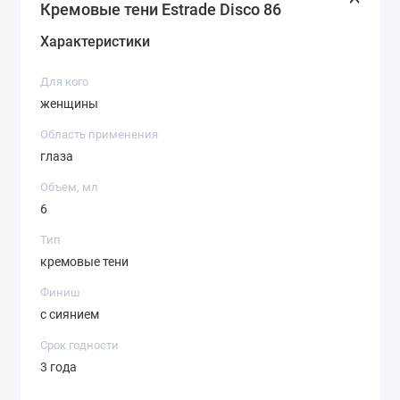
Кремовые тени Estrade Disco 86
Характеристики
Для кого
женщины
Область применения
глаза
Объем, мл
6
Тип
кремовые тени
Финиш
с сиянием
Срок годности
3 года