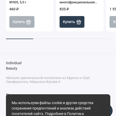
№005, 5,5 г
многофункциональная
K103*, Manly Pro
460 ₽
820 ₽
1 5
Купить
Купить
К
Individual
Beauty
Магазин оригинальной косметики из Европы и США
Симферополь, Маршала Жукова 4
Поддержка
Мы используем файлы cookie и другие средства
+7 (978) 586-46-46
сохранения предпочтений и анализа действий
ПН-ПТ: 9:00 - 18:00
посетителей сайта. Подробнее в
Политика
Суббота: 9:00 - 17:00