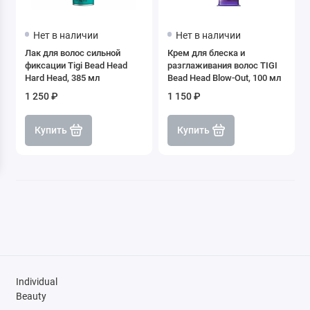
Стайлинги
Нет в наличии
Нет в наличии
Сухой шампунь
Лак для волос сильной
Крем для блеска и
фиксации Tigi Bead Head
разглаживания волос TIGI
Сыворотки и спреи
Hard Head, 385 мл
Bead Head Blow-Out, 100 мл
1 250 ₽
1 150 ₽
Филлеры
Купить
Купить
Individual
Beauty