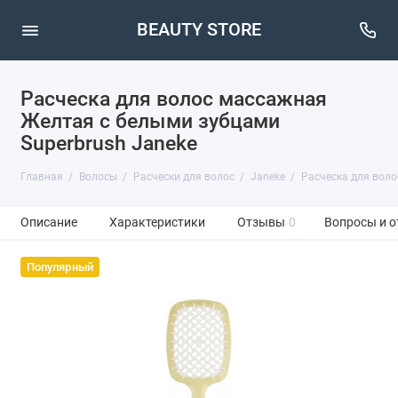
BEAUTY STORE
Расческа для волос массажная
Желтая с белыми зубцами
Superbrush Janeke
Главная
Волосы
Расчески для волос
Janeke
Расческа для воло
Описание
Характеристики
Отзывы
0
Вопросы и о
Популярный