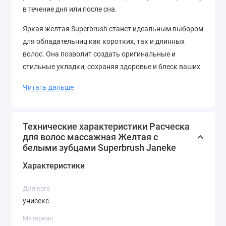
в течение дня или после сна.
Яркая желтая Superbrush станет идеальным выбором
для обладательниц как коротких, так и длинных
волос. Она позволит создать оригинальные и
стильные укладки, сохраняя здоровье и блеск ваших
волос. Этот солнечный аксессуар поднимет вам
Читать дальше
настроение и дополнит ваш образ яркими красками!
Не отказывайте себе в удовольствии обладать этим
замечательным аксессуаром от Janeke! Сделайте
Технические характеристики Расческа
для волос массажная Желтая с
свой образ еще ярче и привлекательнее с помощью
белыми зубцами Superbrush Janeke
желтой Superbrush!
Характеристики
Для кого
унисекс
Материал