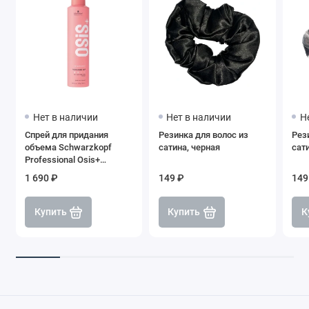
Нет в наличии
Нет в наличии
Н
Спрей для придания
Резинка для волос из
Рез
объема Schwarzkopf
сатина, черная
сат
Professional Osis+
Volume, 250 мл
1 690 ₽
149 ₽
149
Купить
Купить
К