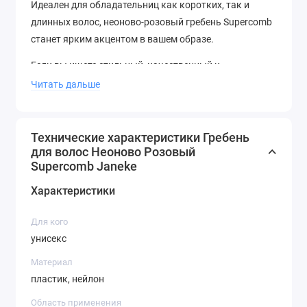
Идеален для обладательниц как коротких, так и
длинных волос, неоново-розовый гребень Supercomb
станет ярким акцентом в вашем образе.
Если вы ищете стильный, качественный и
функциональный гребень, то обязательно обратите
Читать дальше
внимание на эту новинку от Janeke.
Технические характеристики Гребень
для волос Неоново Розовый
Supercomb Janeke
Характеристики
Для кого
унисекс
Материал
пластик, нейлон
Область применения