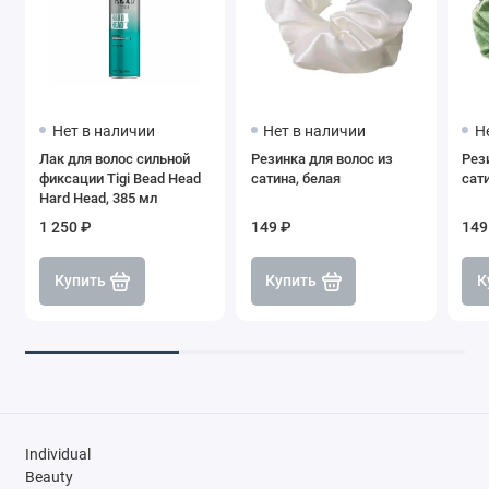
Нет в наличии
Нет в наличии
Н
Лак для волос сильной
Резинка для волос из
Рез
фиксации Tigi Bead Head
сатина, белая
сат
Hard Head, 385 мл
1 250 ₽
149 ₽
149
Купить
Купить
К
Individual
Beauty