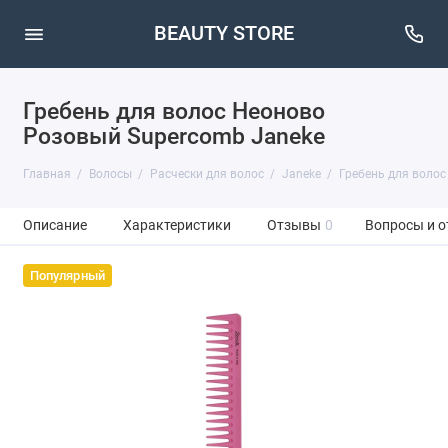
BEAUTY STORE
Гребень для волос Неоново
Розовый Supercomb Janeke
Главная
Волосы
Расчески для волос
Janeke
Гребень для волос
Описание
Характеристики
Отзывы
0
Вопросы и о
Популярный