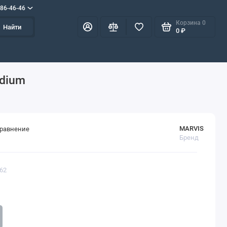
586-46-46
Корзина
0
Найти
0 ₽
edium
MARVIS
сравнение
Бренд
562