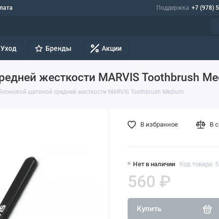
лата
Поддержка
+7 (978) 
Уход
Бренды
Акции
редней жесткости MARVIS Toothbrush M
ейлоновой щетиной средней жесткости MARVIS Toothbrush Medium
В избранное
В 
Нет в наличии
Код товара: 
560 ₽
Купить