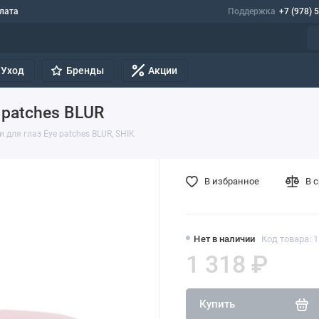
лата
Поддержка
+7 (978) 
Уход
Бренды
Акции
 patches BLUR
 для глаз Eye patches BLUR, SHIK
В избранное
В 
Нет в наличии
Код товара: 
1 318 ₽
Купить