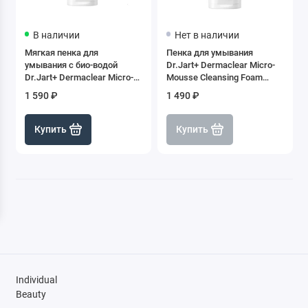
В наличии
Нет в наличии
Мягкая пенка для
Пенка для умывания
умывания с био-водой
Dr.Jart+ Dermaclear Micro-
Dr.Jart+ Dermaclear Micro-
Mousse Cleansing Foam
Mousse pH neutre
(белая крышка), 120 мл
1 590 ₽
1 490 ₽
(прозрачная крышка), 120
мл
Купить
Купить
Individual
Beauty