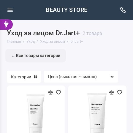
BEAUTY STORE
Уход за лицом Dr.Jart+
Крем для ног
2 товара
Главная
Уход
Уход за лицом
Dr.Jart+
Уход за полостью рта
← Все товары категории
Уход за лицом
Уход за телом
Категории