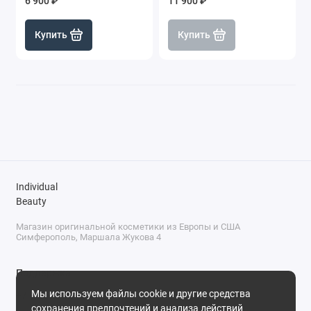
6 900 ₽
11 900 ₽
Купить
Купить
Individual
Beauty
Магазин оригинальной косметики из Европы и США
Симферополь, Маршала Жукова 4
Поддержка
Мы используем файлы cookie и другие средства
+7 (978) 586-46-46
сохранения предпочтений и анализа действий