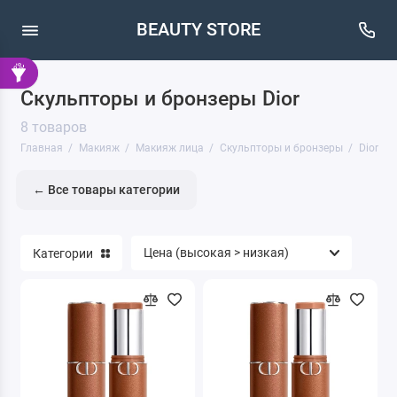
BEAUTY STORE
Скульпторы и бронзеры Dior
Кисти
8 товаров
Макияж бровей
Главная
Макияж
Макияж лица
Скульпторы и бронзеры
Dior
Макияж глаз
← Все товары категории
Макияж губ
Категории
Макияж лица
Очищение