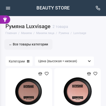
BEAUTY STORE
Румяна Luxvisage
Кисти
2 товара
Главная
Макияж
Макияж лица
Румяна
Luxvisage
Макияж бровей
← Все товары категории
Макияж глаз
Макияж губ
Категории
Макияж лица
Очищение