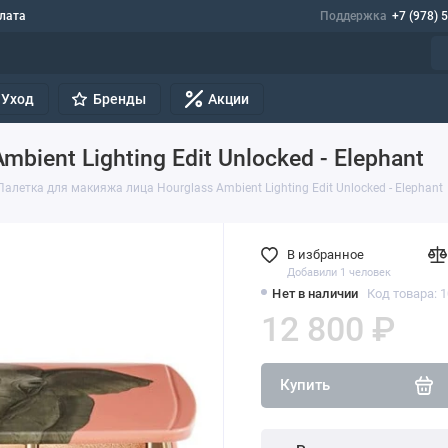
лата
Поддержка
+7 (978) 
Уход
Бренды
Акции
ient Lighting Edit Unlocked - Elephant
Палетка для макияжа лица Hourglass Ambient Lighting Edit Unlocked - Elephant
В избранное
Добавили 1 человек
Нет в наличии
Код товара: 
12 800 ₽
Купить