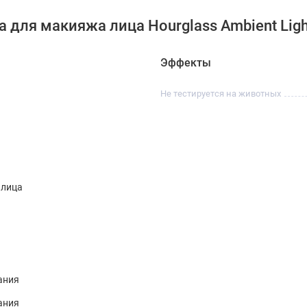
для макияжа лица Hourglass Ambient Lightin
Эффекты
Не тестируется на животных
 лица
ания
ания