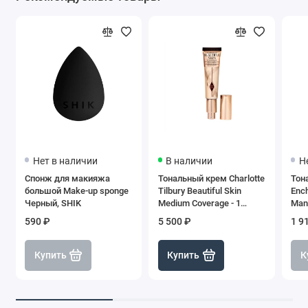
Нет в наличии
В наличии
Н
Спонж для макияжа
Тональный крем Charlotte
Тон
большой Make-up sponge
Tilbury Beautiful Skin
Enc
Черный, SHIK
Medium Coverage - 1
Man
Neutral, 30 мл
590 ₽
5 500 ₽
1 9
Купить
Купить
К