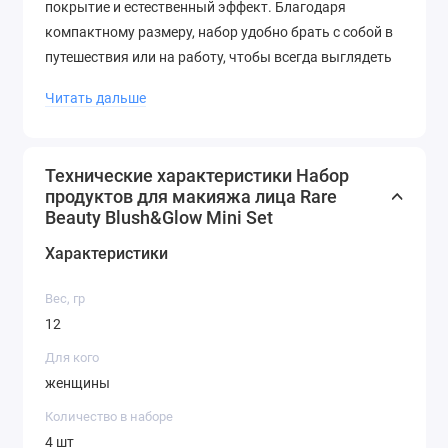
покрытие и естественный эффект. Благодаря
компактному размеру, набор удобно брать с собой в
путешествия или на работу, чтобы всегда выглядеть
безупречно.
Читать дальше
С помощью этого набора вы сможете создать
множество разнообразных образов - от нежного и
естественного до яркого и выразительного. Не
Технические характеристики Набор
продуктов для макияжа лица Rare
упустите возможность попробовать эти уникальные
Beauty Blush&Glow Mini Set
продукты от Rare Beauty и стать обладательницей
идеального макияжа!
Характеристики
Вес, гр
12
Для кого
женщины
Количество в наборе
4 шт