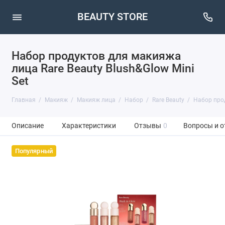
BEAUTY STORE
Набор продуктов для макияжа
лица Rare Beauty Blush&Glow Mini
Set
Главная
Макияж
Макияж лица
Набор
Rare Beauty
Набор прод
Описание
Характеристики
Отзывы
0
Вопросы и о
Популярный