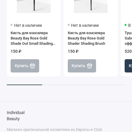
Нет в наличии
Нет в наличии
В
Кисть для консилера
Кисть для консилера
Туш
Beauty Bay Rose Gold
Beauty Bay Rose Gold
Sab
Shade Out Small Shading
Shader Shading Brush
эфф
Brush
Pre
150 ₽
150 ₽
520
Купить
Купить
К
Individual
Beauty
Магазин оригинальной косметики из Европы и США