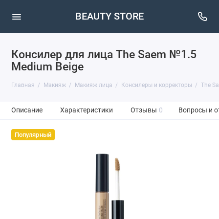
BEAUTY STORE
Консилер для лица The Saem №1.5
Medium Beige
Главная
Макияж
Макияж лица
Консилеры и корректоры
The S
Описание
Характеристики
Отзывы
0
Вопросы и о
Популярный