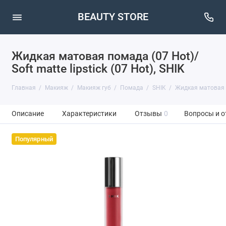
BEAUTY STORE
Жидкая матовая помада (07 Hot)/
Soft matte lipstick (07 Hot), SHIK
Главная
Макияж
Макияж губ
Помада
SHIK
Жидкая матовая по
Описание
Характеристики
Отзывы
0
Вопросы и о
Популярный