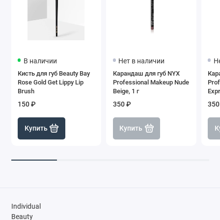
В наличии
Нет в наличии
Н
Кисть для губ Beauty Bay
Карандаш для губ NYX
Кар
Rose Gold Get Lippy Lip
Professional Makeup Nude
Pro
Brush
Beige, 1 г
Expr
150 ₽
350 ₽
350
Купить
Купить
К
Individual
Beauty