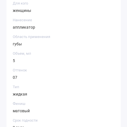
Для кого
женщины
Нанесение
аппликатор
Область применения
губы
Объем, мл
5
Оттенок
07
Тип
жидкая
Финиш
матовый
Срок годности