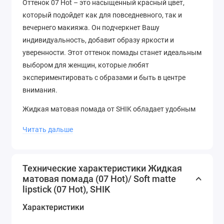
Оттенок 07 Hot – это насыщенный красный цвет,
который подойдет как для повседневного, так и
вечернего макияжа. Он подчеркнет Вашу
индивидуальность, добавит образу яркости и
уверенности. Этот оттенок помады станет идеальным
выбором для женщин, которые любят
экспериментировать с образами и быть в центре
внимания.
Жидкая матовая помада от SHIK обладает удобным
аппликатором, позволяющим легко и точно нанести
Читать дальше
помаду на губы. Благодаря своей стойкости, помада
сохранит яркость и насыщенность цвета на
протяжении всего дня, не требуя коррекции макияжа.
Технические характеристики Жидкая
матовая помада (07 Hot)/ Soft matte
Данный продукт станет прекрасным пополнением
lipstick (07 Hot), SHIK
Вашей косметички и позволит Вам каждый день
создавать неповторимые образы, подчеркивая свою
Характеристики
индивидуальность.