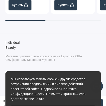
Купить
Купить
К
Individual
Beauty
Магазин оригинальной косметики из Европы и США
Симферополь, Маршала Жукова 4
Поддержка
Мы используем файлы cookie и другие средства
+7 (978) 586-46-46
сохранения предпочтений и анализа действий
ПН-ПТ: 9:00 - 18:00
посетителей сайта. Подробнее в
Политика
Суббота: 9:00 - 17:00
конфиденциальности
. Нажмите «Принять», если
Воскресенье: выходной
Симферополь, ул. Маршала Жукова, 4
даете согласие на это.
Карандаш для губ Pupa True Lips №002 Чайный Розовый
Купить