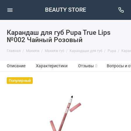
BEAUTY STORE
Карандаш для губ Pupa True Lips
№002 Чайный Розовый
Главная
Макияж
Макияж губ
Карандаши для губ
Pupa
Каран
Описание
Характеристики
Отзывы
0
Вопросы и о
Популярный