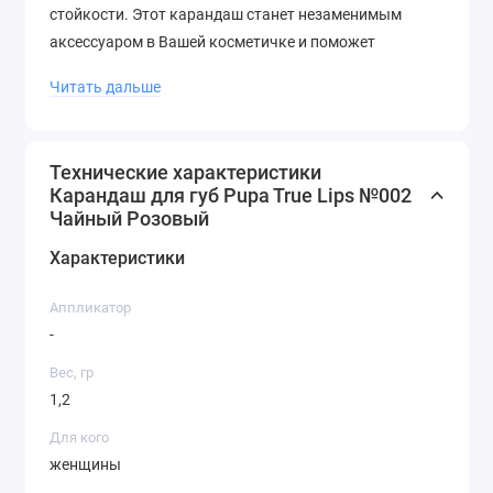
стойкости. Этот карандаш станет незаменимым
аксессуаром в Вашей косметичке и поможет
создавать множество неповторимых образов
Читать дальше
каждый день!
Технические характеристики
Карандаш для губ Pupa True Lips №002
Чайный Розовый
Характеристики
Аппликатор
-
Вес, гр
1,2
Для кого
женщины