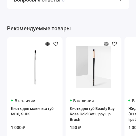
Рекомендуемые товары
В наличии
В наличии
В
Кисть для макияжа губ
Кисть для губ Beauty Bay
Жид
№16, SHIK
Rose Gold Get Lippy Lip
(01 
Brush
lips
SHI
1 000 ₽
150 ₽
1 3