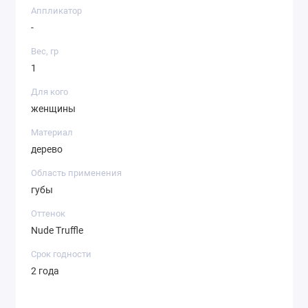
Аппликатор
-
Вес, гр
1
Для кого
женщины
Материал
дерево
Область применения
губы
Оттенок
Nude Truffle
Срок годности
2 года