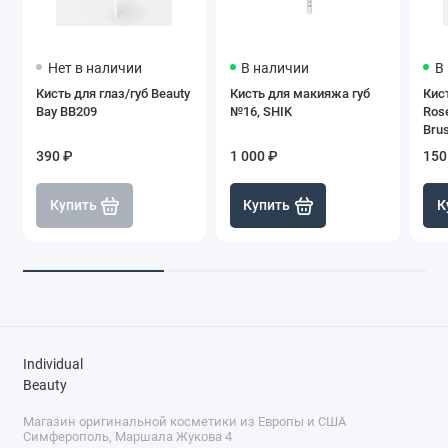
Нет в наличии
В наличии
В
Кисть для глаз/губ Beauty
Кисть для макияжа губ
Кист
Bay BB209
№16, SHIK
Rose
Bru
390 ₽
1 000 ₽
150
Купить
Купить
К
Individual
Beauty
Магазин оригинальной косметики из Европы и США
Симферополь, Маршала Жукова 4