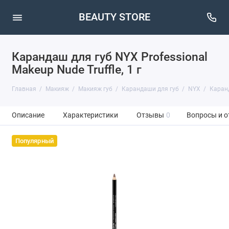
BEAUTY STORE
Карандаш для губ NYX Professional
Makeup Nude Truffle, 1 г
Главная
Макияж
Макияж губ
Карандаши для губ
NYX
Каранд
Описание
Характеристики
Отзывы
0
Вопросы и о
Популярный