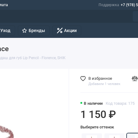
лата
Поддержка
+7 (978) 
Уход
Бренды
Акции
nce
аш для губ Lip Pencil - Florence, SHIK
В избранное
Добавили 1 человек
В наличии
Код товара: 175
1 150 ₽
Выберите оттенок