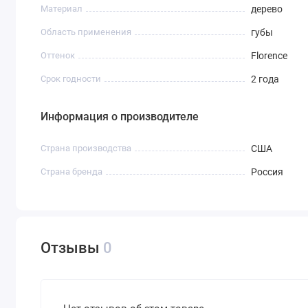
Материал
дерево
Область применения
губы
Оттенок
Florence
Срок годности
2 года
Информация о производителе
Страна производства
США
Страна бренда
Россия
Отзывы
0