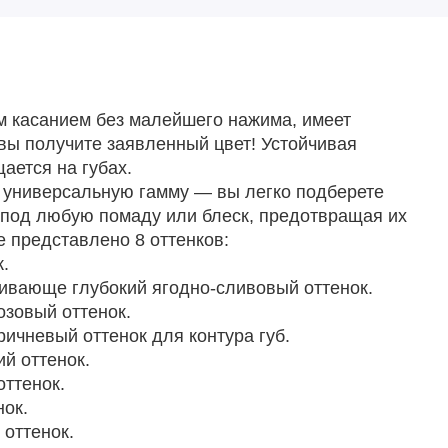
м касанием без малейшего нажима, имеет
вы получите заявленный цвет!
Устойчивая
ается на губах.
 универсальную гамму — вы легко подберете
я под любую помаду или блеск, предотвращая их
е представлено 8 оттенков:
.
вающе глубокий ягодно-сливовый оттенок.
зовый оттенок.
чневый оттенок для контура губ.
й оттенок.
ттенок.
ок.
оттенок.