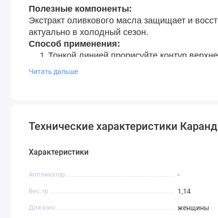
Полезные компоненты:
Экстракт оливкового масла защищает и восст
актуально в холодный сезон.
Способ применения:
Тонкой линией прорисуйте контур верхне
Обозначьте уголки губ, соедините линии 
Читать дальше
Растушуйте карандаш кистью 16 SHIK для
При необходим
ости заполните карандаш
Результат:
идеальный контур губ.
Технические характеристики Карандаш
Не тестируется на животных.
Вес: 1,14 г
Характеристики
Аппликатор
-
Вес, гр
1,14
Для кого
женщины