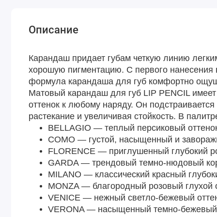
Описание
Карандаш придает губам четкую линию легки
хорошую пигментацию. С первого нанесения 
формула карандаша для губ комфортно ощущ
Матовый карандаш для губ LIP PENCIL имеет
оттенок к любому наряду. Он подстраиваетс
растекание и увеличивая стойкость. В палитр
BELLAGIO — теплый персиковый оттенок
COMO — густой, насыщенный и заворажи
FLORENCE — приглушенный глубокий ро
GARDA — трендовый темно-нюдовый кори
MILANO — классический красный глубоки
MONZA — благородный розовый глухой о
VENICE — нежный светло-бежевый оттен
VERONA — насыщенный темно-бежевый 