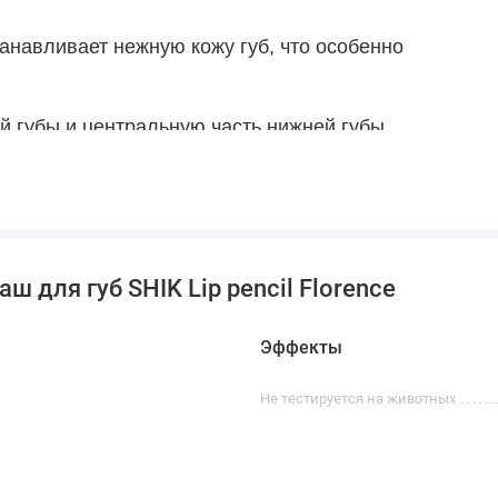
анавливает нежную кожу губ, что особенно
й губы и центральную часть нижней губы.
центральной части с уголками.
 губ.
ом всю поверхность губ.
 для губ SHIK Lip pencil Florence
Эффекты
Не тестируется на животных