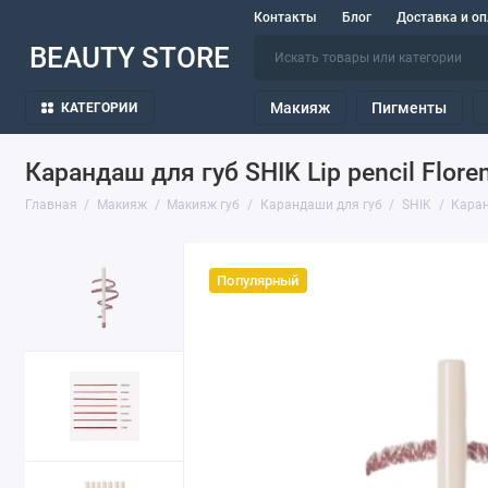
Контакты
Блог
Доставка и оп
BEAUTY STORE
Макияж
Пигменты
КАТЕГОРИИ
Карандаш для губ SHIK Lip pencil Flore
Главная
Макияж
Макияж губ
Карандаши для губ
SHIK
Каранд
Популярный