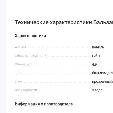
Технические характеристики Бальзам
Характеристики
Аромат
ваниль
Область применения
губы
Объем, мл
4,9
Тип
бальзам для
Цвет
прозрачный
Срок годности
3 года
Информация о производителе