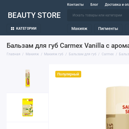
Контакты
Блог
Доставка и оп
BEAUTY STORE
Макияж
Пигменты
КАТЕГОРИИ
Бальзам для губ Carmex Vanilla с аро
Главная
Макияж
Макияж губ
Бальзам для губ
Carmex
Бальз
Популярный