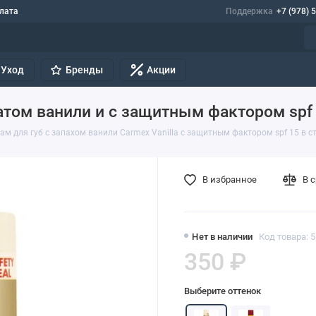
лата
Поддержка
+7 (978) 
Уход
Бренды
Акции
матом ванили и с защитным фактором spf
ам для губ с запахом ванили Carmex Vanilla с защитным фактором spf 15 в сти
В избранное
В 
Нет в наличии
Код товара: 
350 ₽
Выберите оттенок