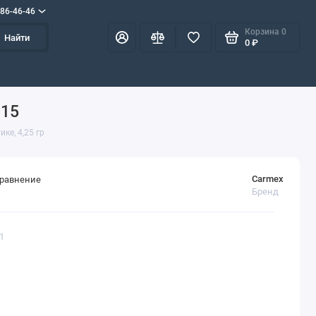
586-46-46
Корзина
0
Найти
0 ₽
 15
ке, 4,25 гр
Carmex
сравнение
Бренд
51