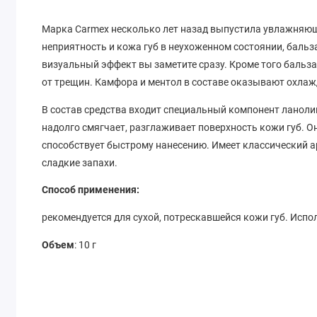
Марка Carmex несколько лет назад выпустила увлажняющи
неприятность и кожа губ в неухоженном состоянии, бальз
визуальный эффект вы заметите сразу. Кроме того баль
от трещин. Камфора и ментол в составе оказывают охла
В состав средства входит специальный компонент ланоли
надолго смягчает, разглаживает поверхность кожи губ. Он
способствует быстрому нанесению. Имеет классический ар
сладкие запахи.
Способ применения:
рекомендуется для сухой, потрескавшейся кожи губ. Испо
Объем
: 10 г