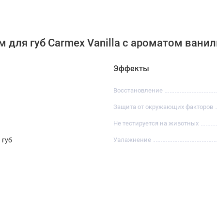
 для губ Carmex Vanilla с ароматом вани
Эффекты
Восстановление
Защита от окружающих факторов
Не тестируется на животных
 губ
Увлажнение