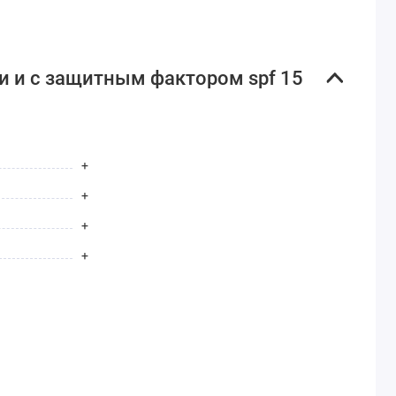
ли и с защитным фактором spf 15
+
+
+
+