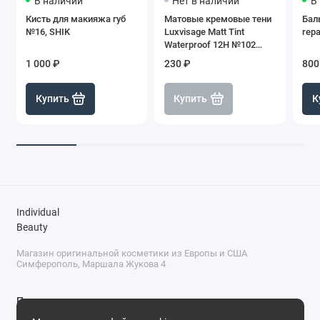
В наличии
Нет в наличии
В
Кисть для макияжа губ
Матовые кремовые тени
Баль
№16, SHIK
Luxvisage Matt Tint
repa
Waterproof 12H №102
Dusty Rose
1 000 ₽
230 ₽
800
Купить
Купить
К
Individual
Beauty
Магазин оригинальной косметики из Европы и США
Симферополь, Маршала Жукова 4
Поддержка