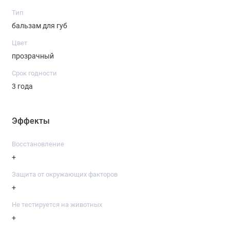
Тип
бальзам для губ
Цвет
прозрачный
Срок годности
3 года
Эффекты
Восстановление
+
Защита от окружающих факторов
+
Не тестируется на животных
+