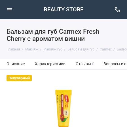
BEAUTY STORE
Бальзам для губ Carmex Fresh
Cherry с ароматом вишни
Главная
Макияж
Макияж губ
Бальзам для губ
Carmex
Бальза
Описание
Характеристики
Отзывы
0
Вопросы и о
Популярный