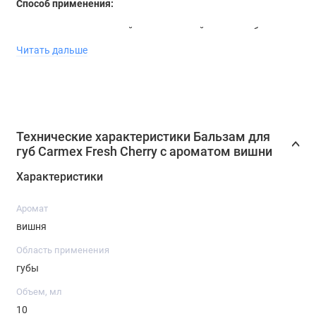
Способ применения:
рекомендуется для сухой, потрескавшейся кожи губ.
Использовать по мере необходимости.
Читать дальше
Объем
: 10 г
Технические характеристики Бальзам для
губ Carmex Fresh Cherry с ароматом вишни
Характеристики
Аромат
вишня
Область применения
губы
Объем, мл
10