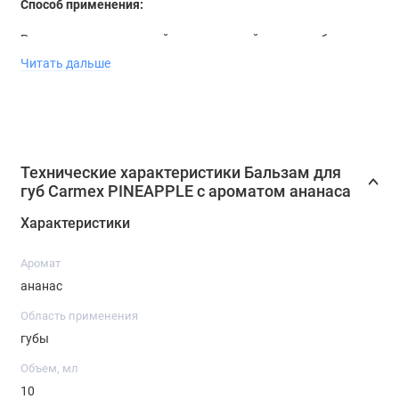
Способ применения:
Рекомендуется для сухой, потрескавшейся кожи губ.
Использовать по мере необходимости.
Читать дальше
Объем
: 10 г
Технические характеристики Бальзам для
губ Carmex PINEAPPLE с ароматом ананаса
Характеристики
Аромат
ананас
Область применения
губы
Объем, мл
10