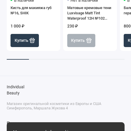
В наличии
Нет в наличии
В
Кисть для макияжа губ
Матовые кремовые тени
Баль
№16, SHIK
Luxvisage Matt Tint
repa
Waterproof 12H №102
Dusty Rose
1 000 ₽
230 ₽
800
Купить
Купить
К
Individual
Beauty
Магазин оригинальной косметики из Европы и США
Симферополь, Маршала Жукова 4
Поддержка