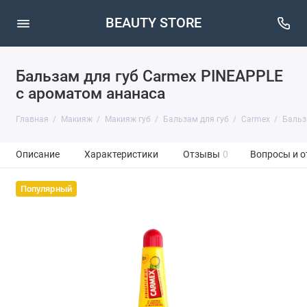
BEAUTY STORE
Бальзам для губ Carmex PINEAPPLE
с ароматом ананаса
Главная
Макияж
Макияж губ
Бальзам для губ
Carmex
Бальз
Описание
Характеристики
Отзывы
0
Вопросы и о
Популярный