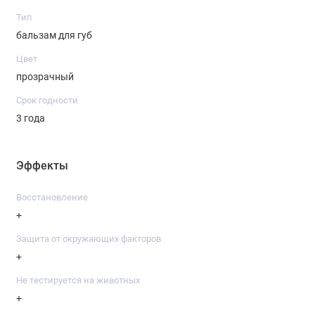
Тип
бальзам для губ
Цвет
прозрачный
Срок годности
3 года
Эффекты
Восстановление
+
Защита от окружающих факторов
+
Не тестируется на животных
+