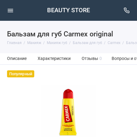
BEAUTY STORE
Бальзам для губ Carmex original
Главная
Макияж
Макияж губ
Бальзам для губ
Carmex
Бальза
Описание
Характеристики
Отзывы
0
Вопросы и о
Популярный