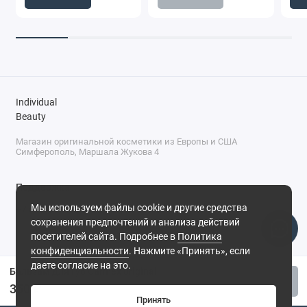
Individual
Beauty
Магазин оригинальной косметики из Европы и США
Симферополь, Маршала Жукова 4
Поддержка
Мы используем файлы cookie и другие средства
+7 (978) 586-46-46
сохранения предпочтений и анализа действий
ПН-ПТ: 9:00 - 18:00
посетителей сайта. Подробнее в
Политика
Суббота: 9:00 - 17:00
конфиденциальности
. Нажмите «Принять», если
Воскресенье: выходной
Симферополь, ул. Маршала Жукова, 4
даете согласие на это.
Бальзам для губ Carmex original
Купить
350 ₽
Принять