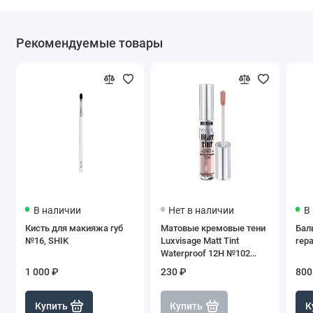
Рекомендуемые товары
В наличии
Нет в наличии
В
Кисть для макияжа губ
Матовые кремовые тени
Баль
№16, SHIK
Luxvisage Matt Tint
repa
Waterproof 12H №102
Dusty Rose
1 000 ₽
230 ₽
800
Купить
Купить
К