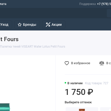
лата
Поддержка
+7 (978) 
Уход
Бренды
Акции
t Fours
Палетка теней VISEART Water Lotus Petit Fours
В избранное
В 
В наличии
Код товара: 727
1 750 ₽
Выберите оттенок