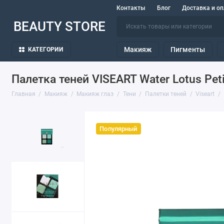
Контакты
Блог
Доставка и оп
BEAUTY STORE
Макияж
Пигменты
КАТЕГОРИИ
Палетка теней VISEART Water Lotus Peti
Главная
Макияж
Макияж глаз
Тени
Палетки теней
Viseart
Популярный