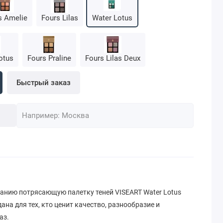
s Amelie
Fours Lilas
Water Lotus
otus
Fours Praline
Fours Lilas Deux
Быстрый заказ
нию потрясающую палетку теней VISEART Water Lotus
дана для тех, кто ценит качество, разнообразие и
аз.