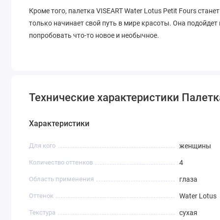
Кроме того, палетка VISEART Water Lotus Petit Fours стан
только начинает свой путь в мире красоты. Она подойдет
попробовать что-то новое и необычное.
Технические характеристики Палетка 
Характеристики
Для кого
женщины
Количество оттенков
4
Область применения
глаза
Оттенок
Water Lotus
Текстура
сухая