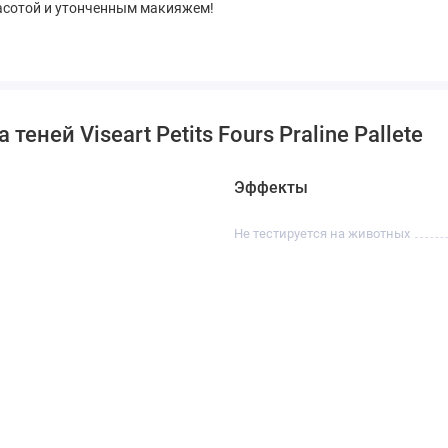
асотой и утонченным макияжем!
еней Viseart Petits Fours Praline Pallete
Эффекты
Не тестируется на животных