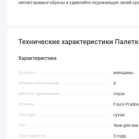
неповторимые образы и удивляйте окружающих своей кр
Технические характеристики Палетка т
Характеристики
Для кого
женщины
Количество оттенков
4
Область применения
глаза
Оттенок
Fours Praline
Текстура
сухая
Тип
тени для век
Срок годности
3 года