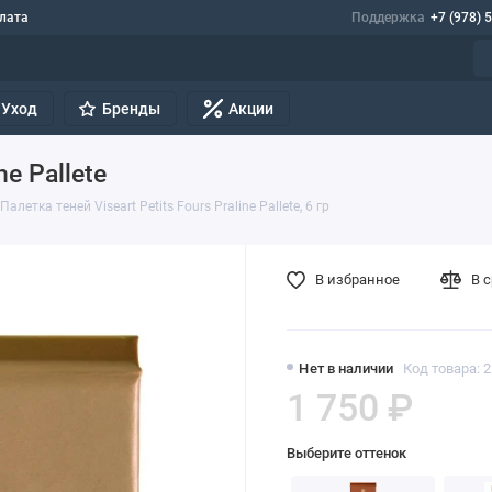
лата
Поддержка
+7 (978) 
Уход
Бренды
Акции
ne Pallete
Палетка теней Viseart Petits Fours Praline Pallete, 6 гр
В избранное
В 
Нет в наличии
Код товара: 
1 750 ₽
Выберите оттенок