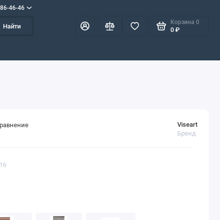
586-46-46
Корзина
0
Найти
0 ₽
Viseart
сравнение
Бренд
216