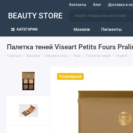
Контакты
Блог
Доставка и оп
BEAUTY STORE
Макияж
Пигменты
КАТЕГОРИИ
Палетка теней Viseart Petits Fours Prali
Главная
Макияж
Макияж глаз
Тени
Палетки теней
Viseart
Популярный