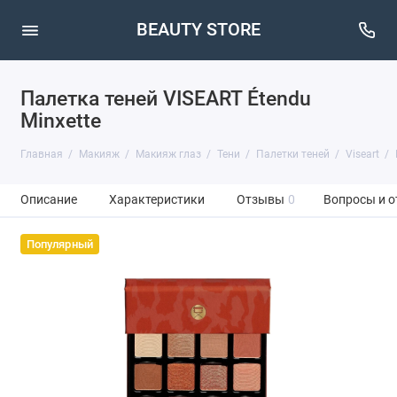
BEAUTY STORE
Палетка теней VISEART Étendu
Minxette
Главная
Макияж
Макияж глаз
Тени
Палетки теней
Viseart
Описание
Характеристики
Отзывы
0
Вопросы и о
Популярный