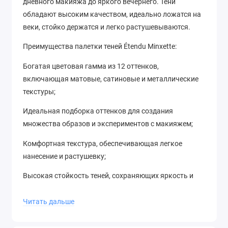
дневного макияжа до яркого вечернего. Тени
обладают высоким качеством, идеально ложатся на
веки, стойко держатся и легко растушевываются.
Преимущества палетки теней Étendu Minxette:
Богатая цветовая гамма из 12 оттенков,
включающая матовые, сатиновые и металлические
текстуры;
Идеальная подборка оттенков для создания
множества образов и экспериментов с макияжем;
Комфортная текстура, обеспечивающая легкое
нанесение и растушевку;
Высокая стойкость теней, сохраняющих яркость и
насыщенность цвета в течение всего дня;
Читать дальше
Стильный дизайн упаковки, который станет
украшением вашего туалетного столика.