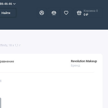
586-46-46
Корзина
0
Найти
0 ₽
nity, 18 x 1,1 г
Revolution Makeup
сравнение
Бренд
48