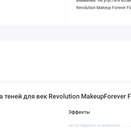
внимания. Не упустите возм
Revolution Makeup Forever Fl
теней для век Revolution MakeupForever Fl
Эффекты
Не тестируется на животных