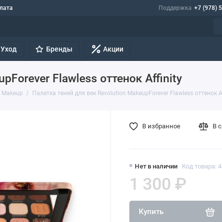
лата
Поддержка
+7 (978) 
Уход
Бренды
Акции
pForever Flawless оттенок Affinity
n Makeup
Палетка теней для век Revolution MakeupForever Flawless оттенок Affi
В избранное
В 
Нет в наличии
Код товара: 
1 300 ₽
Купить