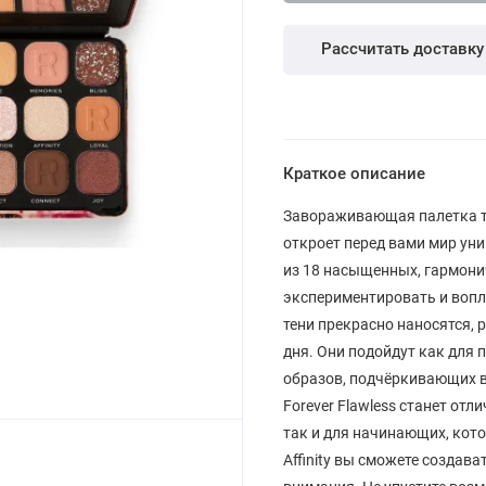
Рассчитать доставку
Краткое описание
Завораживающая палетка тене
откроет перед вами мир ун
из 18 насыщенных, гармони
экспериментировать и вопло
тени прекрасно наносятся, 
дня. Они подойдут как для 
образов, подчёркивающих в
Forever Flawless станет о
так и для начинающих, кот
Affinity вы сможете создав