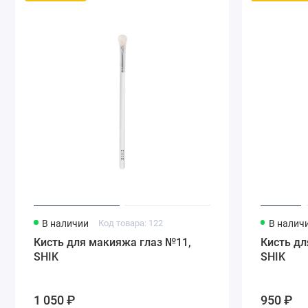
В наличии
Код товара: 122
В налич
Кисть для макияжа глаз №11,
Кисть дл
SHIK
SHIK
1 050 ₽
950 ₽