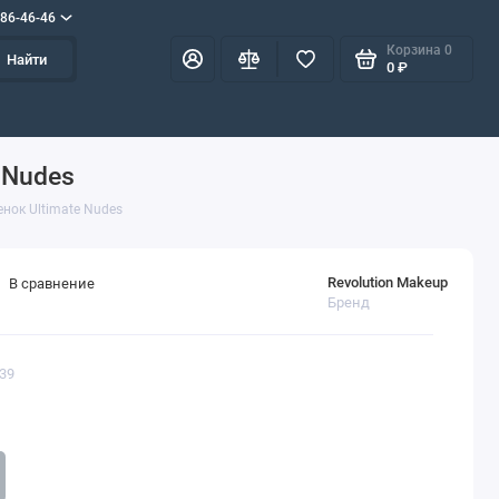
586-46-46
Корзина
0
Найти
0 ₽
 Nudes
енок Ultimate Nudes
Revolution Makeup
В сравнение
Бренд
239