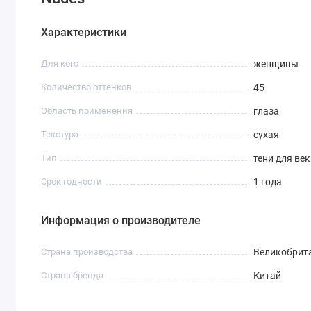
Характеристики
Для кого
женщины
Количество оттенков
45
Область применения
глаза
Текстура
сухая
Тип
тени для век
Срок годности
1 года
Информация о производителе
Страна производства
Великобрит
Страна бренда
Китай