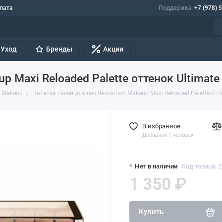
лата
Поддержка
+7 (978) 
Уход
Бренды
Акции
up Maxi Reloaded Palette оттенок Ultimate
n Makeup
Палетка теней для век Revolution Makeup Maxi Reloaded Palette отт
В избранное
Добавили 1 человек
Нет в наличии
Код товара: 
1 350 ₽
Купить