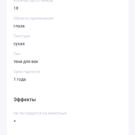
Количество оттенков
18
Область применения
глаза
Текстура
сухая
Тип
тени для век
Срок годности
1 года
Эффекты
Не тестируется на животных
+