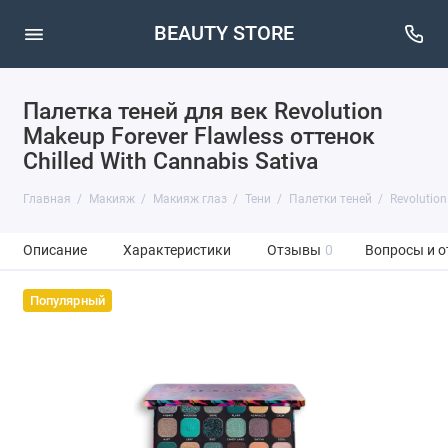
BEAUTY STORE
Палетка теней для век Revolution
Makeup Forever Flawless оттенок
Chilled With Cannabis Sativa
Главная
Макияж
Макияж глаз
Тени
Палетки теней
Revolutio
Описание
Характеристики
Отзывы
0
Вопросы и о
Популярный