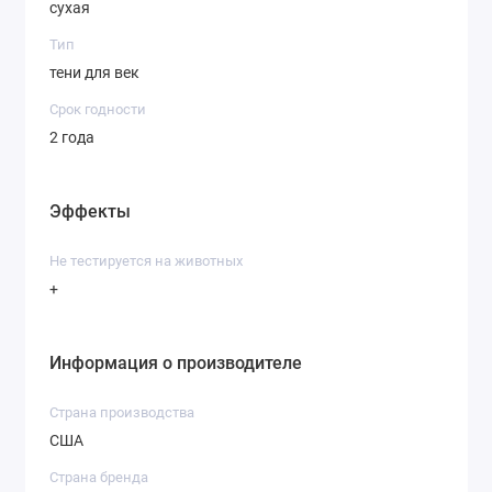
сухая
Тип
тени для век
Срок годности
2 года
Эффекты
Не тестируется на животных
+
Информация о производителе
Страна производства
США
Страна бренда