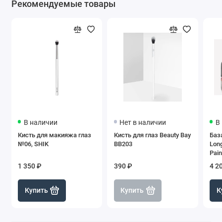
Рекомендуемые товары
В наличии
Нет в наличии
В
Кисть для макияжа глаз
Кисть для глаз Beauty Bay
Баз
№06, SHIK
BB203
Long
Pain
1 350 ₽
390 ₽
4 2
Купить
Купить
К