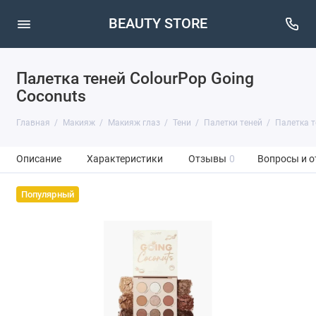
BEAUTY STORE
Палетка теней ColourPop Going
Coconuts
Главная
Макияж
Макияж глаз
Тени
Палетки теней
Палетка т
Описание
Характеристики
Отзывы
0
Вопросы и о
Популярный