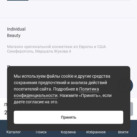
Individual
Beauty
Магазин оригинальной косметики из Европы и США
Симферополь, Маршала Жукова 4
Поддержка
Мы используем файлы cookie и другие средства
+7 (978) 586-46-46
сохранения предпочтений и анализа действий
ПН-ПТ: 9:00 - 18:00
посетителей сайта. Подробнее в
Политика
Суббота: 9:00 - 17:00
конфиденциальности
. Нажмите «Принять», если
Воскресенье: выходной
Симферополь, ул. Маршала Жукова, 4
даете согласие на это.
Палетка теней ColourPop Going Coconuts
Купить
2 850 ₽
Принять
0
Каталог
Поиск
Корзина
Избранное
Войти