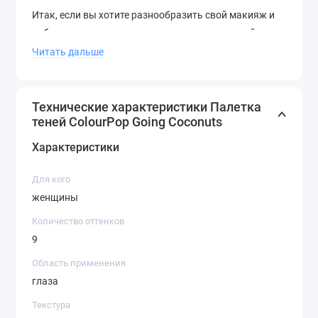
Итак, если вы хотите разнообразить свой макияж и
добавить в него ярких красок, то палетка теней
ColourPop “Going Coconuts” - это именно то, что вам
Читать дальше
нужно! Не упустите свой шанс стать обладательницей
этого стильного аксессуара!
Технические характеристики Палетка
теней ColourPop Going Coconuts
Характеристики
Для кого
женщины
Количество оттенков
9
Область применения
глаза
Текстура